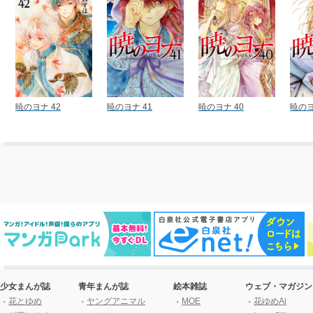
暁のヨナ 42
暁のヨナ 41
暁のヨナ 40
暁のヨ
少女まんが誌
青年まんが誌
絵本雑誌
ウェブ・マガジン
花とゆめ
ヤングアニマル
MOE
花ゆめAi