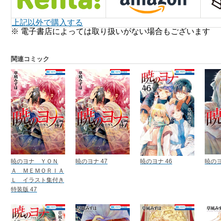
上記以外で購入する
※ 電子書店によっては取り扱いがない場合もございます
関連コミック
暁のヨナ ＹＯＮ
暁のヨナ 47
暁のヨナ 46
暁のヨ
Ａ ＭＥＭＯＲＩＡ
Ｌ イラスト集付き
特装版 47