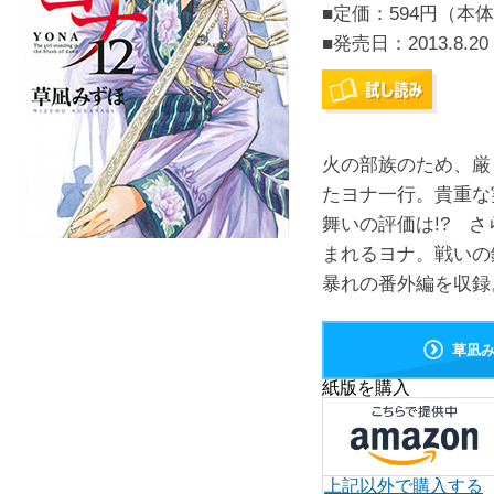
■定価：594円（本体
■発売日：
2013.8.20
火の部族のため、厳
たヨナ一行。貴重な
舞いの評価は!? 
まれるヨナ。戦いの
暴れの番外編を収録。
草凪
紙版を購入
上記以外で購入する