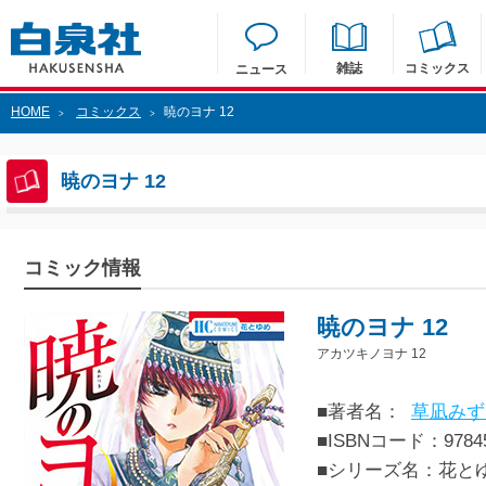
雑誌
コミックス
ニュース
HOME
コミックス
暁のヨナ 12
>
>
暁のヨナ 12
コミック情報
暁のヨナ 12
アカツキノヨナ 12
■著者名：
草凪みず
■ISBNコード：97845
■シリーズ名：花と