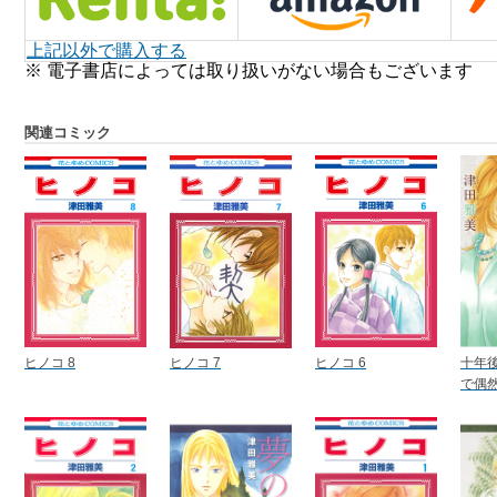
上記以外で購入する
※ 電子書店によっては取り扱いがない場合もございます
関連コミック
ヒノコ 8
ヒノコ 7
ヒノコ 6
十年
で偶