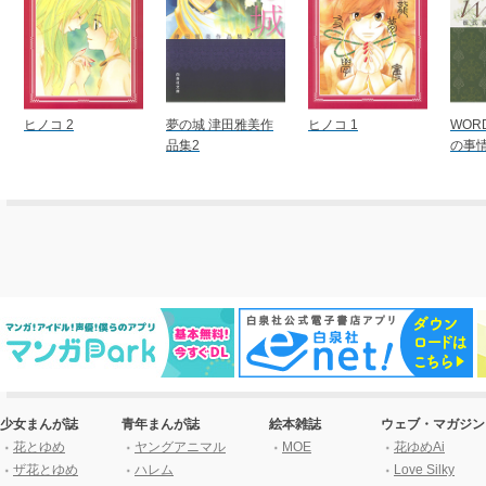
ヒノコ 2
夢の城 津田雅美作
ヒノコ 1
WOR
品集2
の事情
少女まんが誌
青年まんが誌
絵本雑誌
ウェブ・マガジン
花とゆめ
ヤングアニマル
MOE
花ゆめAi
ザ花とゆめ
ハレム
Love Silky