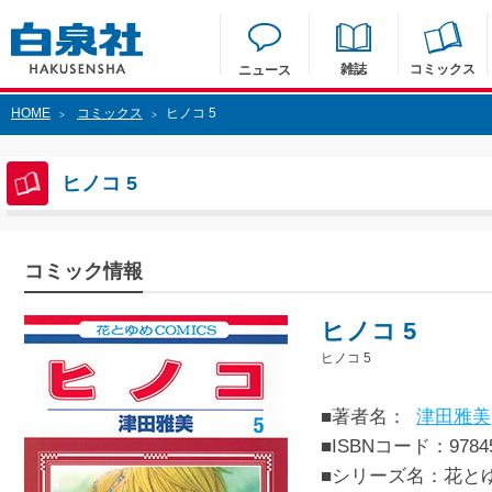
雑誌
コミックス
ニュース
HOME
コミックス
ヒノコ 5
>
>
ヒノコ 5
コミック情報
ヒノコ 5
ヒノコ 5
■著者名：
津田雅美
■ISBNコード：97845
■シリーズ名：花と