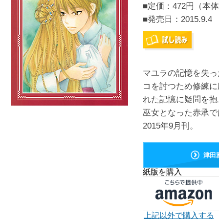
■定価：472円（本体
■発売日：
2015.9.4
マユラの記憶を失っ
コを討つため修練に
れた記憶に疑問を抱
巫女となった赤承で
2015年9月刊。
津田
紙版を購入
上記以外で購入する