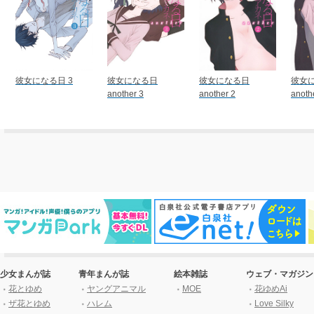
彼女になる日 3
彼女になる日
彼女になる日
彼女
another 3
another 2
anoth
少女まんが誌
青年まんが誌
絵本雑誌
ウェブ・マガジン
花とゆめ
ヤングアニマル
MOE
花ゆめAi
ザ花とゆめ
ハレム
Love Silky