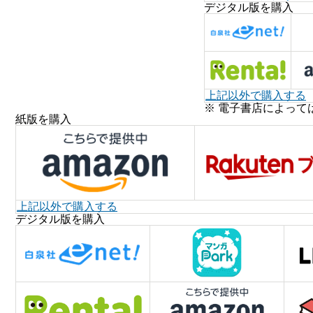
デジタル版を購入
上記以外で購入する
※ 電子書店によって
紙版を購入
上記以外で購入する
デジタル版を購入