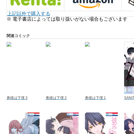
上記以外で購入する
※ 電子書店によっては取り扱いがない場合もございます
関連コミック
奥様は下僕 3
奥様は下僕 2
奥様は下僕 1
SANI