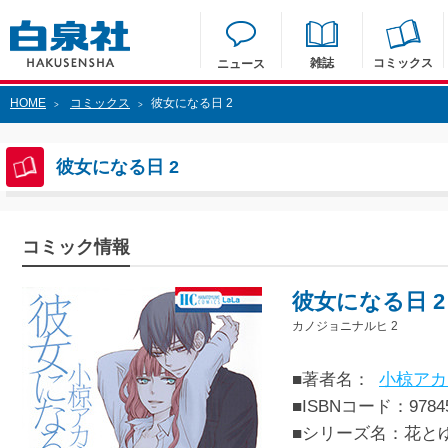
雑誌
コミックス
ニュース
HOME
コミックス
彼女になる日 2
>
>
彼女になる日 2
コミック情報
彼女になる日 2
カノジョニナルヒ 2
■著者名：
小椋アカ
■ISBNコード：97845
■シリーズ名：花と