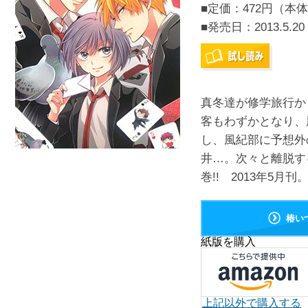
■定価：472円（本体
■発売日：
2013.5.20
真冬達が修学旅行か
客もわずかとなり、
し、風紀部に予想外
井…。次々と離脱す
巻!! 2013年5月刊
椿い
紙版を購入
上記以外で購入する