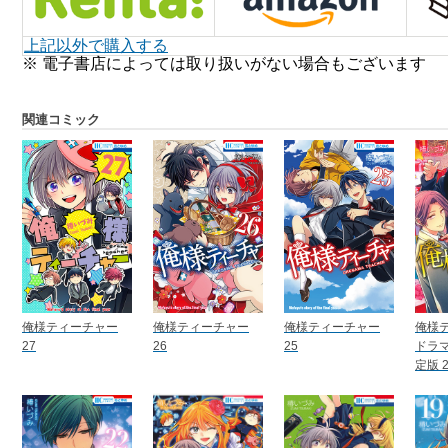
上記以外で購入する
※ 電子書店によっては取り扱いがない場合もございます
関連コミック
俺様ティーチャー
俺様ティーチャー
俺様ティーチャー
俺様
27
26
25
ドラ
定版 2