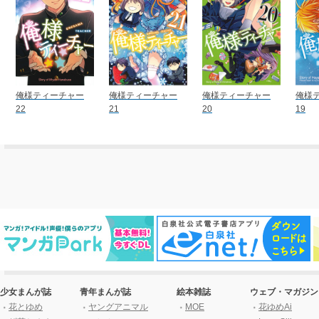
俺様ティーチャー
俺様ティーチャー
俺様ティーチャー
俺様
22
21
20
19
少女まんが誌
青年まんが誌
絵本雑誌
ウェブ・マガジン
花とゆめ
ヤングアニマル
MOE
花ゆめAi