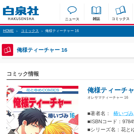
雑誌
コミックス
ニュース
HOME
コミックス
俺様ティーチャー 16
>
>
俺様ティーチャー 16
コミック情報
俺様ティーチャー
オレサマティーチャー 16
■著者名：
椿いづみ
■ISBNコード：97845
■シリーズ名：花と