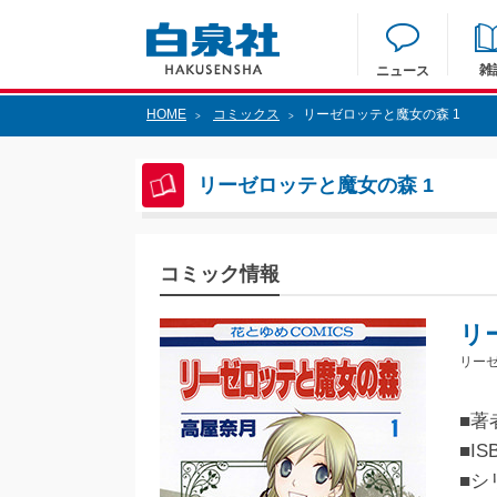
雑
ニュース
HOME
コミックス
リーゼロッテと魔女の森 1
>
>
リーゼロッテと魔女の森 1
コミック情報
リ
リーゼ
■著
■IS
■シ