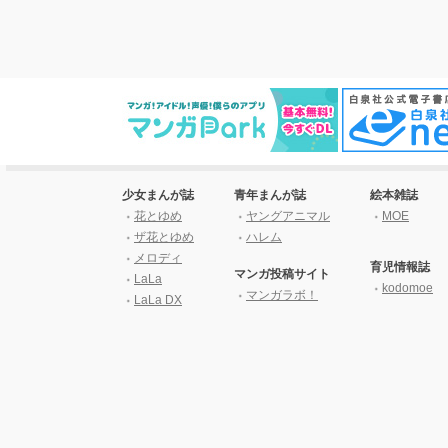
少女まんが誌
青年まんが誌
絵本雑誌
花とゆめ
ヤングアニマル
MOE
ザ花とゆめ
ハレム
メロディ
育児情報誌
マンガ投稿サイト
LaLa
kodomoe
マンガラボ！
LaLa DX