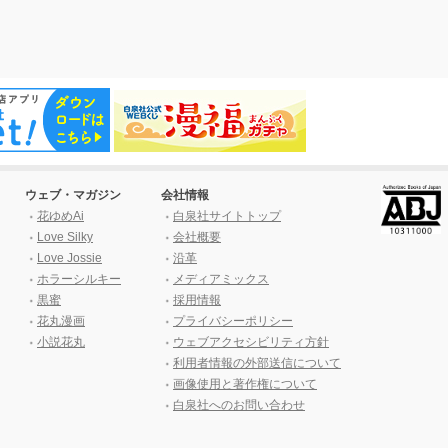
ウェブ・マガジン
会社情報
花ゆめAi
白泉社サイトトップ
Love Silky
会社概要
Love Jossie
沿革
ホラーシルキー
メディアミックス
黒蜜
採用情報
花丸漫画
プライバシーポリシー
小説花丸
ウェブアクセシビリティ方針
利用者情報の外部送信について
画像使用と著作権について
白泉社へのお問い合わせ