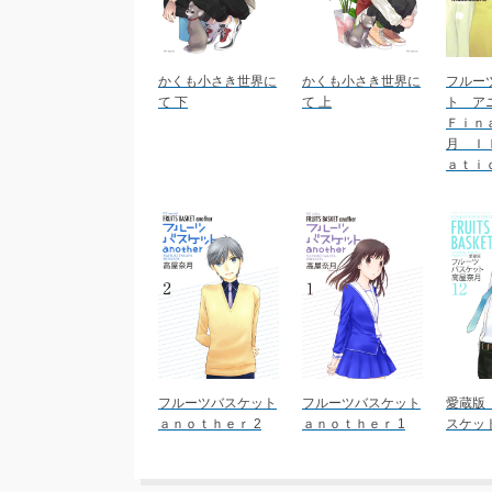
かくも小さき世界に
かくも小さき世界に
フルー
て 下
て 上
ト ア
Ｆｉｎ
月 Ｉ
ａｔｉ
フルーツバスケット
フルーツバスケット
愛蔵版
ａｎｏｔｈｅｒ 2
ａｎｏｔｈｅｒ 1
スケット