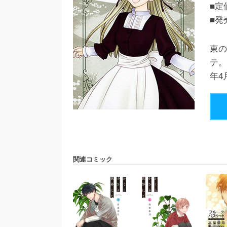
■定
■発
東の
テ。
年4
関連コミック