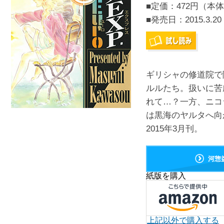
■定価：472円（本体
■発売日：
2015.3.20
ギリシャの修道院で
ルルたち。扱いに苦
れて…？一方、ニコ
は黒海のヤルタへ向
2015年3月刊。
河惣
紙版を購入
上記以外で購入する