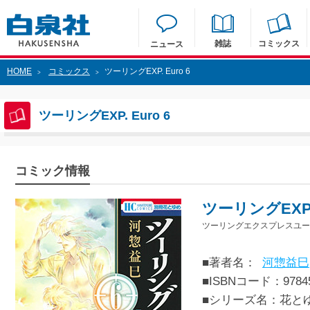
雑誌
コミックス
ニュース
HOME
コミックス
ツーリングEXP. Euro 6
>
>
ツーリングEXP. Euro 6
コミック情報
ツーリングEXP. 
ツーリングエクスプレスユーロ
■著者名：
河惣益巳
■ISBNコード：97845
■シリーズ名：花と