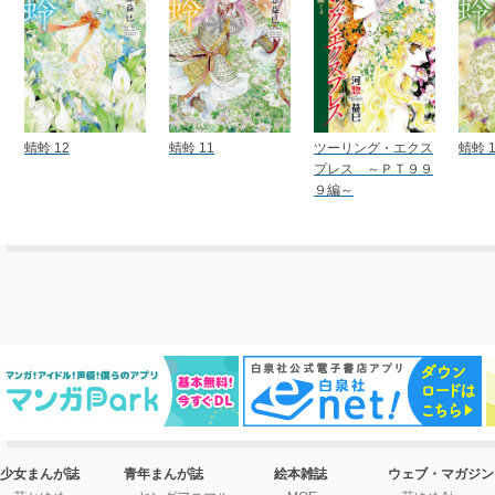
蜻蛉 12
蜻蛉 11
ツーリング・エクス
蜻蛉 1
プレス ～ＰＴ９９
９編～
少女まんが誌
青年まんが誌
絵本雑誌
ウェブ・マガジン