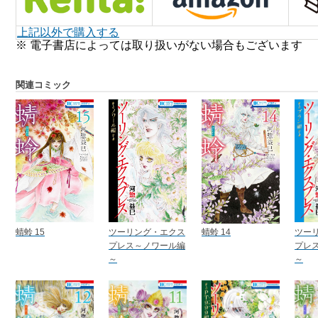
上記以外で購入する
※ 電子書店によっては取り扱いがない場合もございます
関連コミック
蜻蛉 15
ツーリング・エクス
蜻蛉 14
ツー
プレス～ノワール編
プレ
～
～