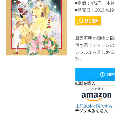
■定価：472円（本体
■発売日：
2013.4.19
原因不明の頭痛に悩
付き添うディーンの
シャルルを苦しめる原
刊。
河惣
紙版を購入
上記以外で購入する
デジタル版を購入