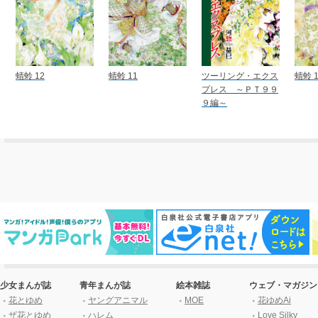
蜻蛉 12
蜻蛉 11
ツーリング・エクス
蜻蛉 1
プレス ～ＰＴ９９
９編～
少女まんが誌
青年まんが誌
絵本雑誌
ウェブ・マガジン
花とゆめ
ヤングアニマル
MOE
花ゆめAi
ザ花とゆめ
ハレム
Love Silky