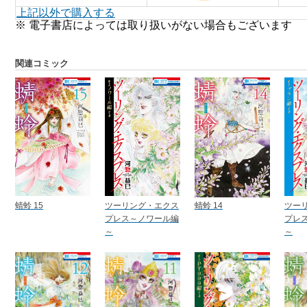
上記以外で購入する
※ 電子書店によっては取り扱いがない場合もございます
関連コミック
蜻蛉 15
ツーリング・エクス
蜻蛉 14
ツー
プレス～ノワール編
プレ
～
～