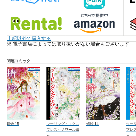
上記以外で購入する
※ 電子書店によっては取り扱いがない場合もございます
関連コミック
蜻蛉 15
ツーリング・エクス
蜻蛉 14
ツー
プレス～ノワール編
プレ
～
～