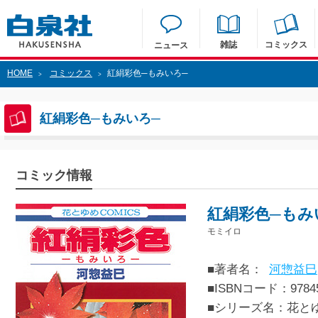
雑誌
コミックス
ニュース
HOME
コミックス
紅絹彩色─もみいろ─
>
>
紅絹彩色─もみいろ─
コミック情報
紅絹彩色─もみ
モミイロ
■著者名：
河惣益巳
■ISBNコード：97845
■シリーズ名：花と