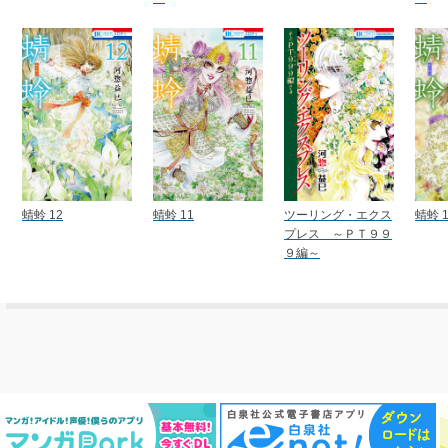
蜻蛉 12
蜻蛉 11
ツーリング・エクス
蜻蛉 1
プレス ～ＰＴ９９
９編～