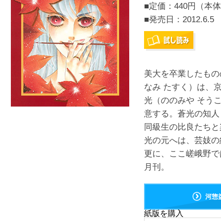
■定価：440円（本体
■発売日：
2012.6.5
美大を卒業したもの
なみ たすく）は、
光（ののみや そう
意する。蒼光の知人
同級生の比良たちと
光の元へは、芸妓の
更に、ここ嵯峨野では
月刊。
河惣
紙版を購入