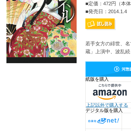
■定価：472円（本体
■発売日：
2014.1.4
若手女方の緋世、名
蔵」上演中、波乱続
河惣
紙版を購入
上記以外で購入する
デジタル版を購入