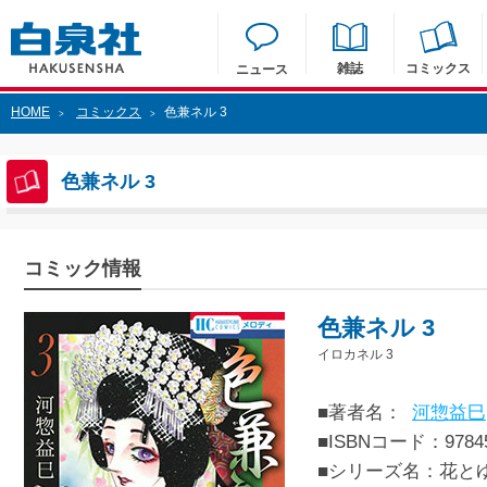
雑誌
コミックス
ニュース
HOME
コミックス
色兼ネル 3
>
>
色兼ネル 3
コミック情報
色兼ネル 3
イロカネル 3
■著者名：
河惣益巳
■ISBNコード：97845
■シリーズ名：花と