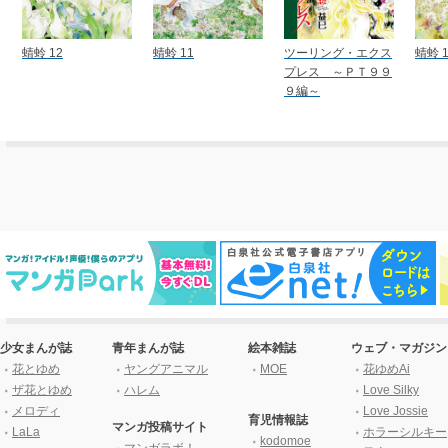
蜻蛉 12
蜻蛉 11
ツーリング・エクス
蜻蛉 1
プレス ～ＰＴ９９
９編～
少女まんが誌
青年まんが誌
絵本雑誌
ウェブ・マガジン
花とゆめ
ヤングアニマル
MOE
花ゆめAi
ザ花とゆめ
ハレム
Love Silky
メロディ
Love Jossie
育児情報誌
マンガ投稿サイト
LaLa
ホラーシルキー
kodomoe
マンガラボ！