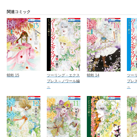
関連コミック
蜻蛉 15
ツーリング・エクス
蜻蛉 14
ツー
プレス～ノワール編
プレ
～
～