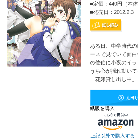
■定価：440円（本体
■発売日：
2012.2.3
ある日、中学時代の
ースで見ていて面白
の佐伯に小夜のイラ
うち心が揺れ動いて
「花嫁貸し出し中」も
辻田
紙版を購入
上記以外で購入する