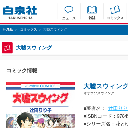
雑誌
コミックス
ニュース
HOME
コミックス
大嘘スウィング
>
>
大嘘スウィング
コミック情報
大嘘スウィン
オオウソスウィング
■著者名：
辻田りり
■ISBNコード：97845
■シリーズ名：花と