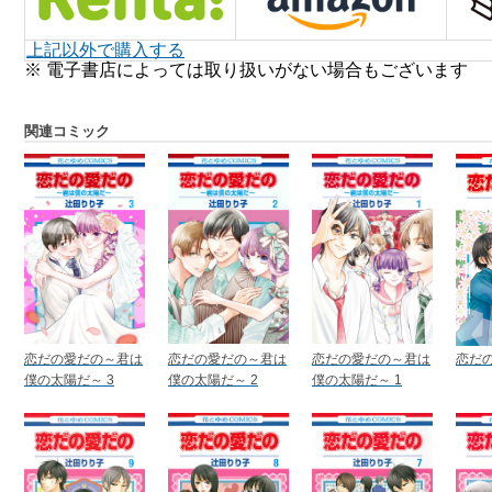
上記以外で購入する
※ 電子書店によっては取り扱いがない場合もございます
関連コミック
恋だの愛だの～君は
恋だの愛だの～君は
恋だの愛だの～君は
恋だの
僕の太陽だ～ 3
僕の太陽だ～ 2
僕の太陽だ～ 1