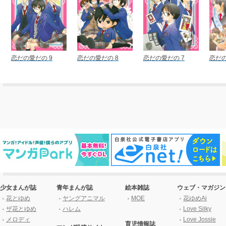
恋だの愛だの 9
恋だの愛だの 8
恋だの愛だの 7
恋だの
少女まんが誌
青年まんが誌
絵本雑誌
ウェブ・マガジン
花とゆめ
ヤングアニマル
MOE
花ゆめAi
ザ花とゆめ
ハレム
Love Silky
メロディ
Love Jossie
育児情報誌