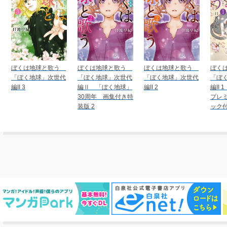
ぼくは地球と歌う
ぼくは地球と歌う
ぼくは地球と歌う
ぼく
「ぼく地球」次世代
「ぼく地球」次世代
「ぼく地球」次世代
「ぼ
編II 3
編Ⅱ 「ぼく地球」
編II 2
編II
30周年 画集付き特
プレ
装版 2
ック