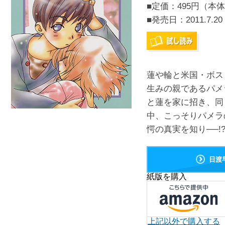
■定価：495円（本体
■発売日：
2011.7.20
蓮や輪と米国・ボス
生みの親であるパメ
と蓮を家に招き、同
中、こっそりパメラ
愕の真実を知り──!?
日渡
紙版を購入
上記以外で購入する