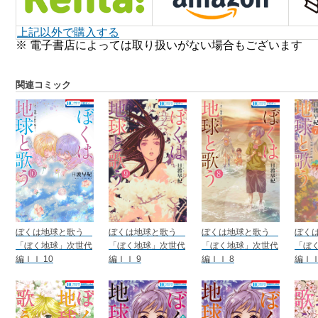
上記以外で購入する
※ 電子書店によっては取り扱いがない場合もございます
関連コミック
ぼくは地球と歌う
ぼくは地球と歌う
ぼくは地球と歌う
ぼく
「ぼく地球」次世代
「ぼく地球」次世代
「ぼく地球」次世代
「ぼ
編ＩＩ 10
編ＩＩ 9
編ＩＩ 8
編ＩＩ