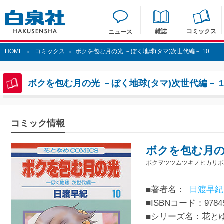
雑誌
コミックス
ニュース
HOME
コミックス
ボクを包む月の光 －ぼく地球(タマ)次世代編－ 10
>
>
ボクを包む月の光 －ぼく地球(タマ)次世代編－ 1
コミック情報
ボクを包む月の光
ボクヲツツムツキノヒカリボ
■著者名：
日渡早紀
■ISBNコード：97845
■シリーズ名：花と