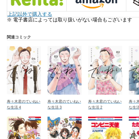
上記以外で購入する
※ 電子書店によっては取り扱いがない場合もございます
関連コミック
寿々木君のていねい
寿々木君のていねい
寿々木君のていねい
寿々
な生活 4
な生活 3
な生活 2
な生活