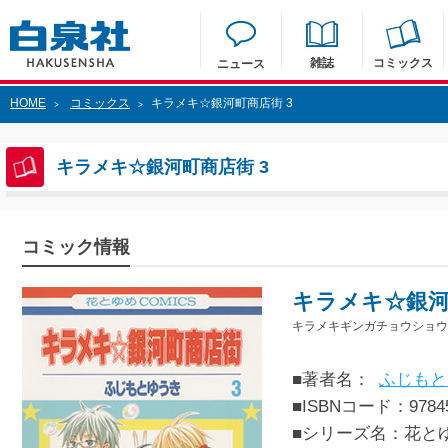
雑誌
コミックス
ニュース
HOME
コミックス
キラメキ☆銀河町商店街 3
>
>
キラメキ☆銀河町商店街 3
コミック情報
キラメキ☆銀河
キラメキギンガチョウショウ
■著者名：
ふじもと
■ISBNコード：97845
■シリーズ名：花と