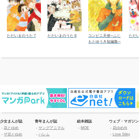
ただいまのうた 7
ただいまのうた 6
コンビニ天使─ふじ
ただい
もとゆうき短編集─
少女まんが誌
青年まんが誌
絵本雑誌
ウェブ・マガジン
花とゆめ
ヤングアニマル
MOE
花ゆめAi
ザ花とゆめ
ハレム
Love Silky