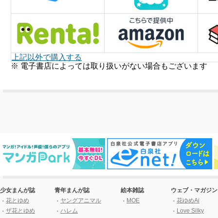
上記以外で購入する
※ 電子書店によっては取り扱いがない場合もございます
少女まんが誌
青年まんが誌
絵本雑誌
ウェブ・マガジン
花とゆめ
ヤングアニマル
MOE
花ゆめAi
ザ花とゆめ
ハレム
Love Silky