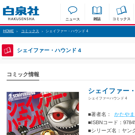
雑誌
コミックス
ニュース
HOME
コミックス
シェイファー・ハウンド 4
>
>
シェイファー・ハウンド 4
コミック情報
シェイファー・
シェイファーハウンド 4
■著者名：
かたやま
■ISBNコード：97845
■シリーズ名：ヤン