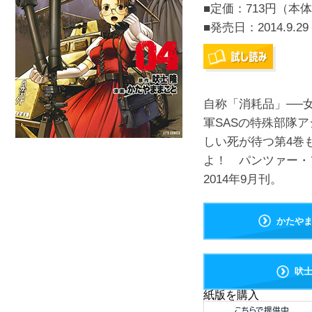
■定価：713円（本体
■発売日：
2014.9.29
自称「消耗品」──
軍SASの特殊部隊
しい死が待つ第4巻
よ！ パンツァー
2014年9月刊。
かたや
吠
紙版を購入