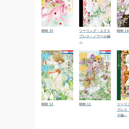
蜻蛉 15
ツーリング・エクス
蜻蛉 14
プレス～ノワール編
～
蜻蛉 12
蜻蛉 11
ツーリ
プレス
９編～