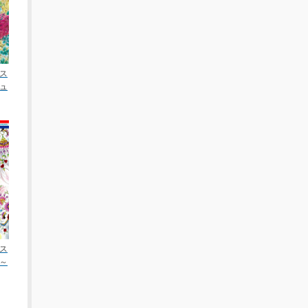
ス
ュ
ス
～