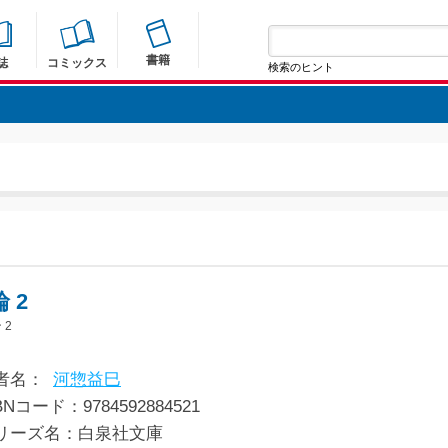
書籍
誌
コミックス
検索のヒント
 2
 2
者名：
河惣益巳
BNコード：9784592884521
リーズ名：白泉社文庫