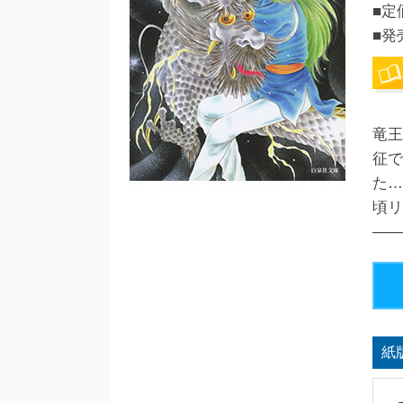
■定
■発
竜王
征で
た…
頃リ
――
紙