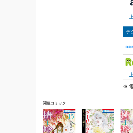
デ
※ 
関連コミック