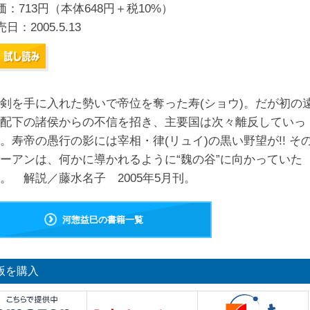
価：713円（本体648円＋税10%）
売日：
2005.5.13
剣を手に入れた勢いで帝位を奪った寿(ショウ)。だが初の
配下の諸侯からの不信を招き、主要国は次々離反していっ
。寿帝の愚行の影には宰相・律(リュイ)の黒い野望が!! そ
ーアンは、何かに導かれるように“魏の谷”に向かっていた
。 解説／藤水名子 2005年5月刊。
河惣益巳の書籍一覧
版を購入