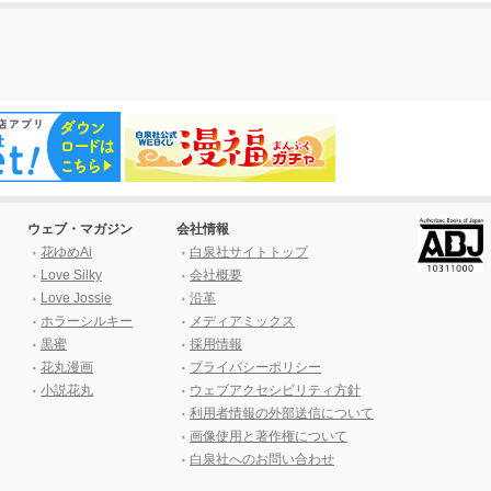
ウェブ・マガジン
会社情報
花ゆめAi
白泉社サイトトップ
Love Silky
会社概要
Love Jossie
沿革
ホラーシルキー
メディアミックス
黒蜜
採用情報
花丸漫画
プライバシーポリシー
小説花丸
ウェブアクセシビリティ方針
利用者情報の外部送信について
画像使用と著作権について
白泉社へのお問い合わせ