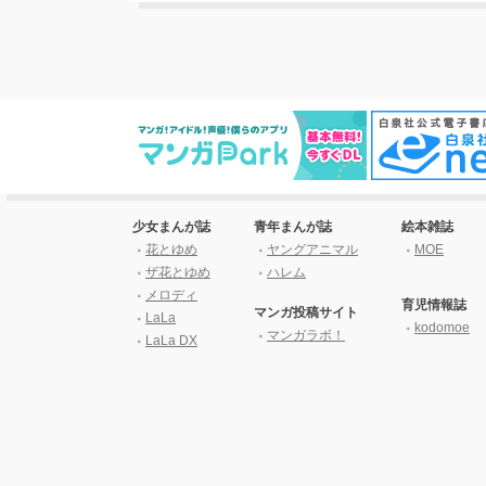
少女まんが誌
青年まんが誌
絵本雑誌
花とゆめ
ヤングアニマル
MOE
ザ花とゆめ
ハレム
メロディ
育児情報誌
マンガ投稿サイト
LaLa
kodomoe
マンガラボ！
LaLa DX