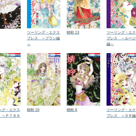
ツーリング・エクス
蜻蛉 13
ツーリング・エク
プレス ～ブラン編
プレス ～ルージ
～
編～
ング・エクス
蜻蛉 10
蜻蛉 9
ツーリング・エク
 ～ＰＴ９９
プレス ～ＯＲ編