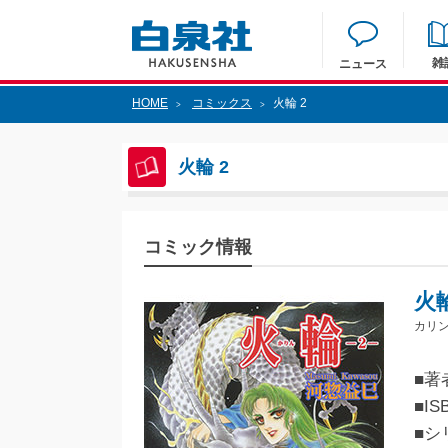
雑
ニュース
HOME
コミックス
火輪 2
>
>
火輪 2
コミック情報
火輪
カリン
■著
■IS
■シ