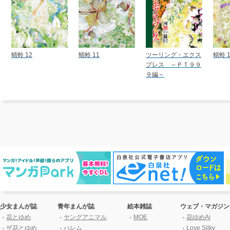
蜻蛉 12
蜻蛉 11
ツーリング・エクス
蜻蛉 1
プレス ～ＰＴ９９
９編～
少女まんが誌
青年まんが誌
絵本雑誌
ウェブ・マガジン
花とゆめ
ヤングアニマル
MOE
花ゆめAi
ザ花とゆめ
ハレム
Love Silky