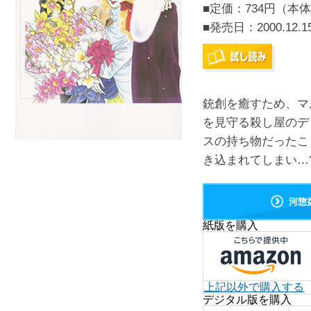
■定価：734円（本体
■発売日：
2000.12.1
銃創を癒すため、マ
を見守る殺し屋のデ
スの持ち物だったこ
き込まれてしまい…
河惣
紙版を購入
上記以外で購入する
デジタル版を購入