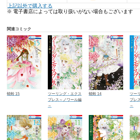
上記以外で購入する
※ 電子書店によっては取り扱いがない場合もございます
関連コミック
蜻蛉 15
ツーリング・エクス
蜻蛉 14
ツー
プレス～ノワール編
プレ
～
～