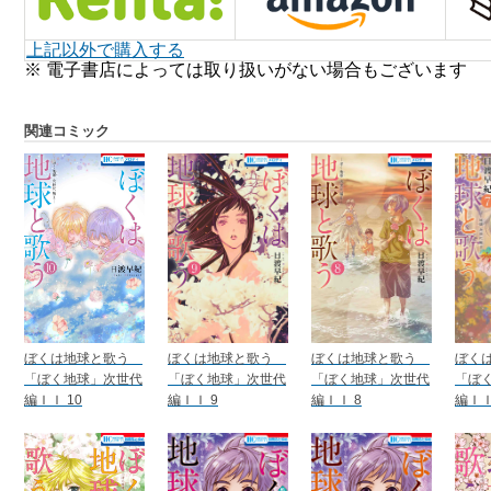
上記以外で購入する
※ 電子書店によっては取り扱いがない場合もございます
関連コミック
ぼくは地球と歌う
ぼくは地球と歌う
ぼくは地球と歌う
ぼく
「ぼく地球」次世代
「ぼく地球」次世代
「ぼく地球」次世代
「ぼ
編ＩＩ 10
編ＩＩ 9
編ＩＩ 8
編ＩＩ