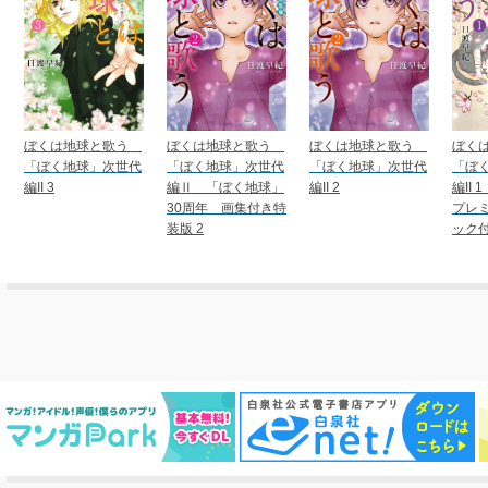
ぼくは地球と歌う
ぼくは地球と歌う
ぼくは地球と歌う
ぼく
「ぼく地球」次世代
「ぼく地球」次世代
「ぼく地球」次世代
「ぼ
編II 3
編Ⅱ 「ぼく地球」
編II 2
編II
30周年 画集付き特
プレ
装版 2
ック