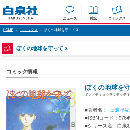
雑誌
コミックス
ニュース
HOME
コミックス
ぼくの地球を守って 3
>
>
ぼくの地球を守って 3
コミック情報
ぼくの地球を守
ボクノチキュウヲマモッテ 3
■著者名：
日渡早紀
■ISBNコード：97845
■シリーズ名：白泉