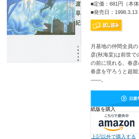
■定価：681円（本体
■発売日：
1998.3.13
月基地の仲間全員の
彦(秋海棠)は前世
の前に現れる。春彦
春彦を守ろうと超能
――。
日渡
紙版を購入
上記以外で購入する