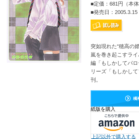
■定価：681円（本体
■発売日：
2005.3.15
突如現れた“穂高の
嵐を巻き起こすライ
編「もしかしてパロ
リーズ「もしかしてフ
刊。
橘
紙版を購入
上記以外で購入する