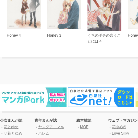
Honey 4
Honey 3
うちのポチの言うこ
Honey
とには 4
少女まんが誌
青年まんが誌
絵本雑誌
ウェブ・マガジン
花とゆめ
ヤングアニマル
MOE
花ゆめAi
ザ花とゆめ
ハレム
Love Silky