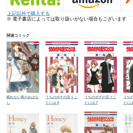
上記以外で購入する
※ 電子書店によっては取り扱いがない場合もございます
関連コミック
眠れない夜のおはな
うちのポチの言うこ
うちのポチの言うこ
うち
し
とには 8
とには 7
とには