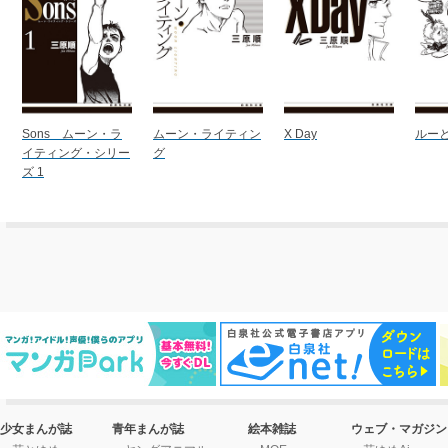
Sons ムーン・ラ
ムーン・ライティン
X Day
ルーと
イティング・シリー
グ
ズ 1
少女まんが誌
青年まんが誌
絵本雑誌
ウェブ・マガジン