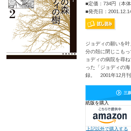
■定価：734円（本体
■発売日：
2001.12.1
ジョディの願いを叶
分の殻に閉じこもっ
ョディの病院を尋ね
った「ジョディの海ビ
録。 2001年12月
三
紙版を購入
上記以外で購入する