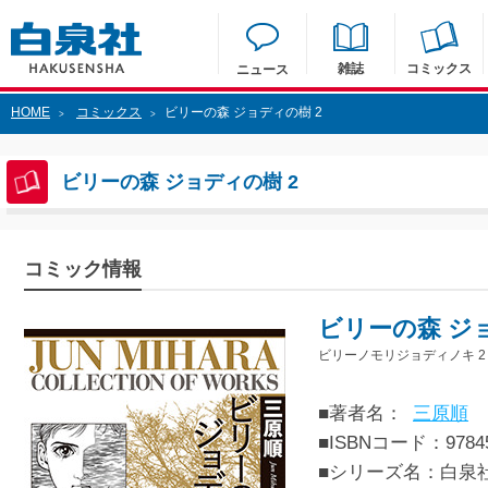
雑誌
コミックス
ニュース
HOME
コミックス
ビリーの森 ジョディの樹 2
>
>
ビリーの森 ジョディの樹 2
コミック情報
ビリーの森 ジ
ビリーノモリジョディノキ 2
■著者名：
三原順
■ISBNコード：97845
■シリーズ名：白泉