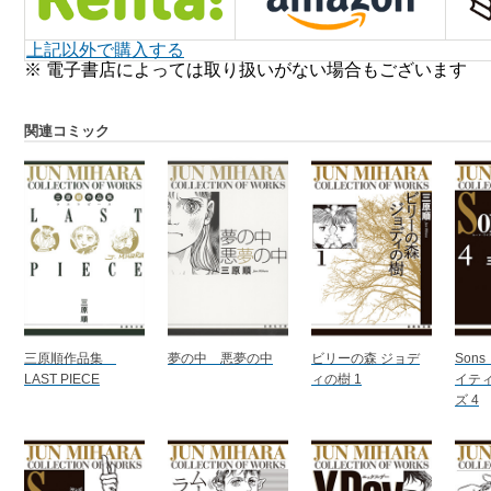
上記以外で購入する
※ 電子書店によっては取り扱いがない場合もございます
関連コミック
三原順作品集
夢の中 悪夢の中
ビリーの森 ジョデ
Son
LAST PIECE
ィの樹 1
イテ
ズ 4