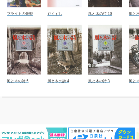
ブライトの憂鬱
姫くずし
風と木の詩 10
風と木
風と木の詩 5
風と木の詩 4
風と木の詩 3
風と木