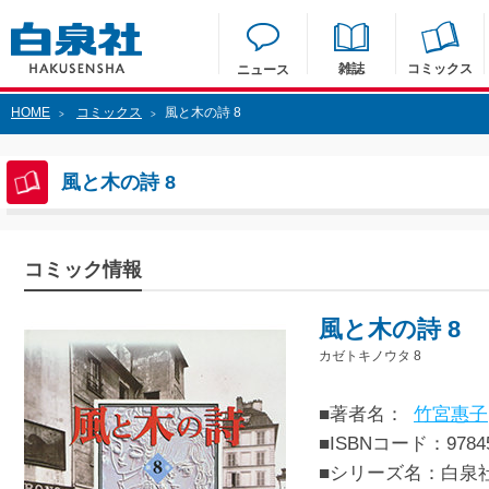
雑誌
コミックス
ニュース
HOME
コミックス
風と木の詩 8
>
>
風と木の詩 8
コミック情報
風と木の詩 8
カゼトキノウタ 8
■著者名：
竹宮惠子
■ISBNコード：97845
■シリーズ名：白泉