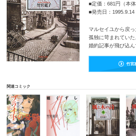
■定価：681円（本体
■発売日：
1995.9.14
マルセイユから戻っ
孤独に苛まれていた
婚約記事が飛び込ん
竹宮
関連コミック