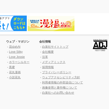
ウェブ・マガジン
会社情報
花ゆめAi
白泉社サイトトップ
Love Silky
会社概要
Love Jossie
沿革
ホラーシルキー
メディアミックス
黒蜜
採用情報
花丸漫画
プライバシーポリシー
小説花丸
ウェブアクセシビリティ方針
利用者情報の外部送信について
画像使用と著作権について
白泉社へのお問い合わせ