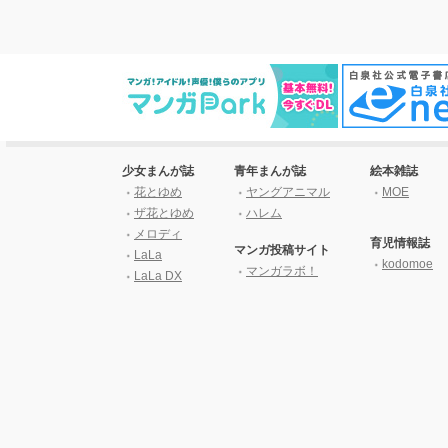
少女まんが誌
青年まんが誌
絵本雑誌
花とゆめ
ヤングアニマル
MOE
ザ花とゆめ
ハレム
メロディ
育児情報誌
マンガ投稿サイト
LaLa
kodomoe
マンガラボ！
LaLa DX