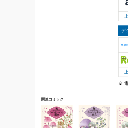
デ
※ 
関連コミック