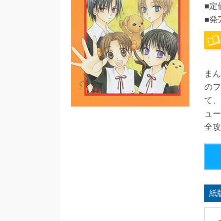
■定
■発
まん
のフ
て、
ュー
全攻
紙