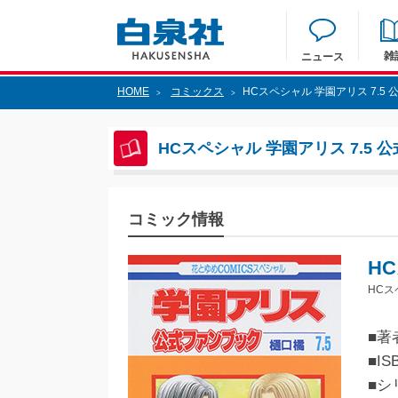
雑
ニュース
HOME
コミックス
HCスペシャル 学園アリス 7.5
>
>
HCスペシャル 学園アリス 7.5 
コミック情報
H
HCス
■著
■IS
■シ