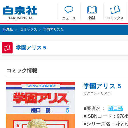
雑誌
コミックス
ニュース
HOME
コミックス
学園アリス 5
>
>
学園アリス 5
コミック情報
学園アリス 5
ガクエンアリス 5
■著者名：
樋口橘
■ISBNコード：97845
■シリーズ名：花と