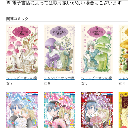
※ 電子書店によっては取り扱いがない場合もございます
関連コミック
シャンピニオンの魔
シャンピニオンの魔
シャンピニオンの魔
シャ
女 7
女 6
女 5
女 4