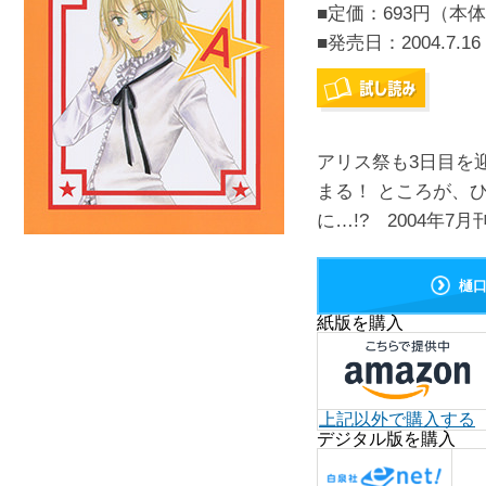
■定価：693円（本体
■発売日：
2004.7.16
アリス祭も3日目を
まる！ ところが、
に…!? 2004年7月
樋
紙版を購入
上記以外で購入する
デジタル版を購入