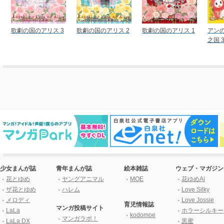
歌劇の国のアリス 3
歌劇の国のアリス 2
歌劇の国のアリス 1
アン
之国 
少女まんが誌
青年まんが誌
絵本雑誌
ウェブ・マガジン
花とゆめ
ヤングアニマル
MOE
花ゆめAi
ザ花とゆめ
ハレム
Love Silky
メロディ
Love Jossie
育児情報誌
マンガ投稿サイト
LaLa
ホラーシルキー
kodomoe
マンガラボ！
LaLa DX
黒蜜