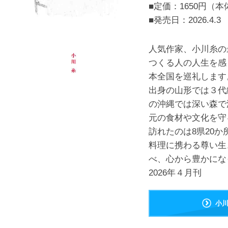
■定価：1650円（本
■発売日：
2026.4.3
人気作家、小川糸の
つくる人の人生を感
本全国を巡礼します
出身の山形では３代
の沖縄では深い森で
元の食材や文化を守
訪れたのは8県20か
料理に携わる尊い生
べ、心から豊かにな
2026年４月刊
小