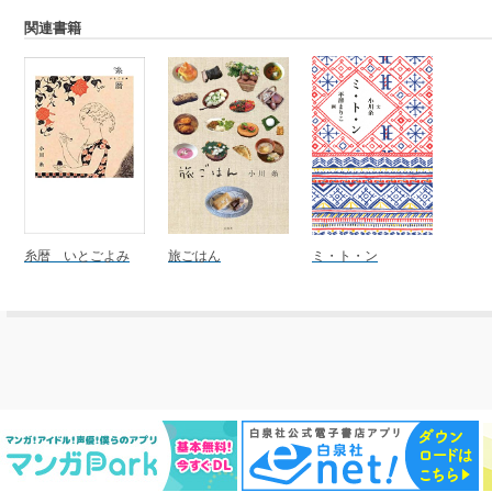
関連書籍
糸暦 いとごよみ
旅ごはん
ミ・ト・ン