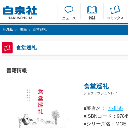
雑誌
コミックス
ニュース
HOME
書籍
食堂巡礼
>
>
食堂巡礼
書籍情報
食堂巡礼
ショクドウジュンレイ
■著者名：
小川糸
■ISBNコード：97845
■シリーズ名：MOE 