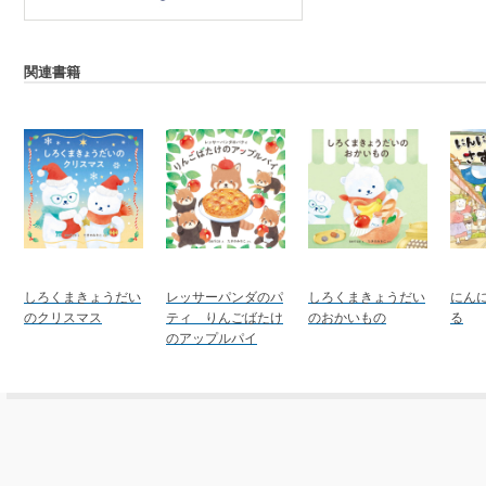
関連書籍
しろくまきょうだい
レッサーパンダのパ
しろくまきょうだい
にん
のクリスマス
ティ りんごばたけ
のおかいもの
る
のアップルパイ