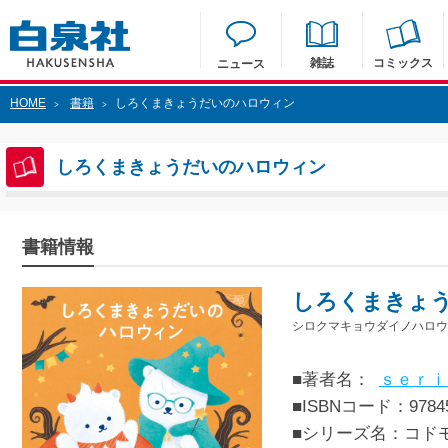
雑誌
コミックス
ニュース
HOME
書籍
しろくまきょうだいのハロウィン
>
>
しろくまきょうだいのハロウィン
書籍情報
しろくまきょ
シロクマキョウダイノハロウ
■著者名：
ｓｅｒｉ
■ISBNコード：97845
■シリーズ名：コド