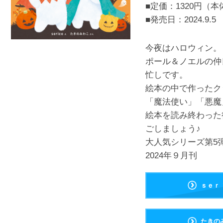
■定価：1320円（本
■発売日：
2024.9.5
今夜はハロウィン。
ポール＆ノエルの仲
忙しです。
絵本の中で作ったク
「魔法使い」「悪魔
絵本を読み終わった
ごしましょう♪
大人気シリーズ第5
2024年９月刊
ｓｅｒ
たきの