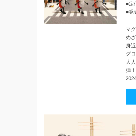
■定
■発
マグ
めざ
身近
グロ
大人
弾！
20