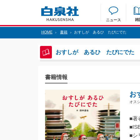
雑
ニュース
HOME
書籍
おすしが あるひ たびにでた
>
>
おすしが あるひ たびにでた
書籍情報
お
オス
■著
■IS
■シ