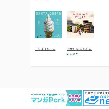
サンタクリーム
おすしが ふくを か
いにきた