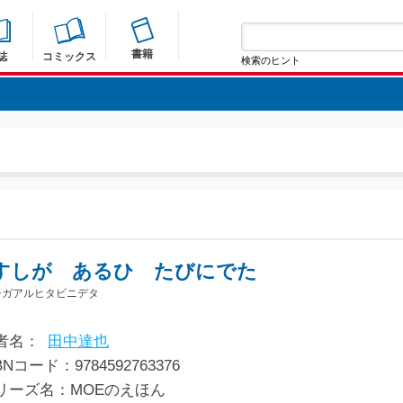
書籍
誌
コミックス
検索のヒント
すしが あるひ たびにでた
シガアルヒタビニデタ
者名：
田中達也
BNコード：9784592763376
リーズ名：MOEのえほん