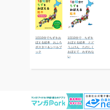
1日10分でちずをお
1日10分で ちずを
ぼえる絵本 おふろ
おぼえる絵本 とど
ポスター＆シールブ
うふけん たのしく
ック
おぼえて わすれな
い