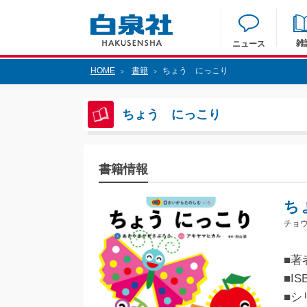
雑
ニュース
HOME
書籍
ちょう にっこり
>
>
ちょう にっこり
書籍情報
ち
チョ
■著
■IS
■シ