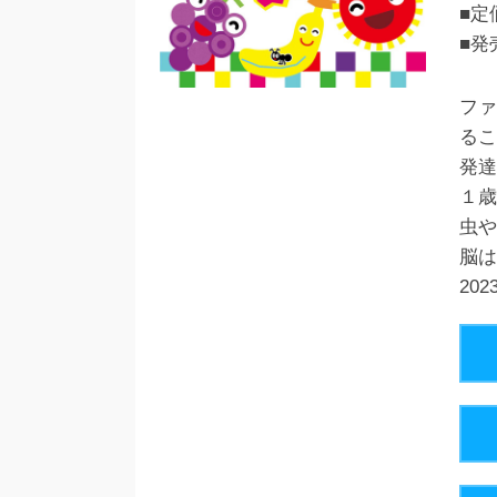
■定
■発
ファ
るこ
発達
１歳
虫や
脳は
20