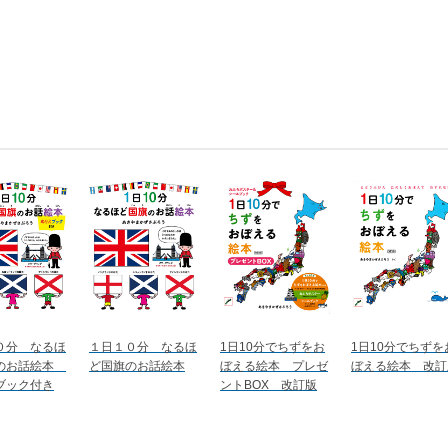
０分 なるほ
１日１０分 なるほ
1日10分でちずをお
1日10分でちずを
のお話絵本
ど国旗のお話絵本
ぼえる絵本 プレゼ
ぼえる絵本 改訂
ブック付き
ントBOX 改訂版