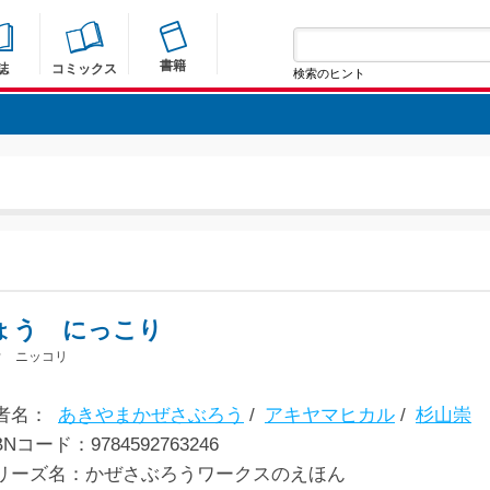
書籍
誌
コミックス
検索のヒント
ょう にっこり
ウ ニッコリ
者名：
あきやまかぜさぶろう
/
アキヤマヒカル
/
杉山崇
BNコード：9784592763246
リーズ名：かぜさぶろうワークスのえほん