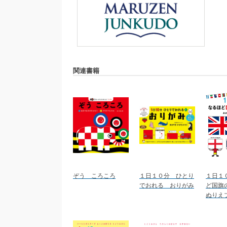
関連書籍
ぞう ころころ
１日１０分 ひとり
１日１
でおれる おりがみ
ど国旗
ぬりえ