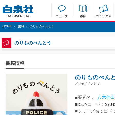
雑誌
コミックス
ニュース
HOME
書籍
のりものべんとう
>
>
のりものべんとう
書籍情報
のりものべん
ノリモノベントウ
■著者名：
八木佳奈
■ISBNコード：97845
■シリーズ名：コド