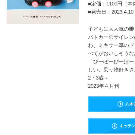
■定価：1100円（本
■発売日：
2023.4.10
子どもに大人気の乗
パトカーのサイレン
わ、ミキサー車のド
べてがおいしそうな
「ぴーぽーぴーぽー
しい、乗り物好きさ
2・3歳～
2023年４月刊
八木
キッチ