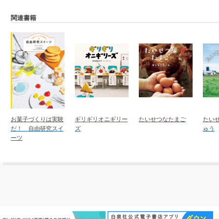
関連書籍
お菓子づくりは実験
ギリギリオニギリー
たいせつなたまご
たい
だ！ 自由研究スイ
ズ
ゅう
ーツ