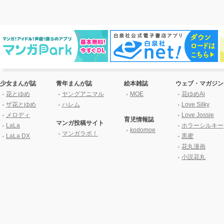
少女まんが誌
青年まんが誌
絵本雑誌
ウェブ・マガジン
花とゆめ
ヤングアニマル
MOE
花ゆめAi
ザ花とゆめ
ハレム
Love Silky
メロディ
Love Jossie
育児情報誌
マンガ投稿サイト
LaLa
ホラーシルキー
kodomoe
マンガラボ！
LaLa DX
黒蜜
花丸漫画
小説花丸