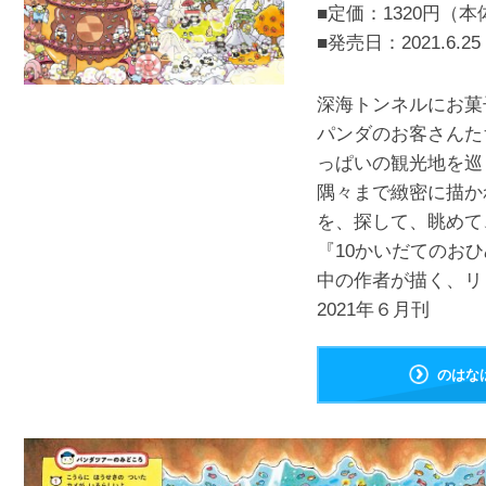
■定価：1320円（本
■発売日：
2021.6.25
深海トンネルにお菓
パンダのお客さんた
っぱいの観光地を巡
隅々まで緻密に描か
を、探して、眺めて
『10かいだてのお
中の作者が描く、リ
2021年６月刊
のはな