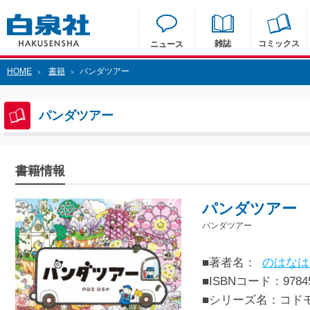
雑誌
コミックス
ニュース
HOME
書籍
パンダツアー
>
>
パンダツアー
書籍情報
パンダツアー
パンダツアー
■著者名：
のはなは
■ISBNコード：97845
■シリーズ名：コド