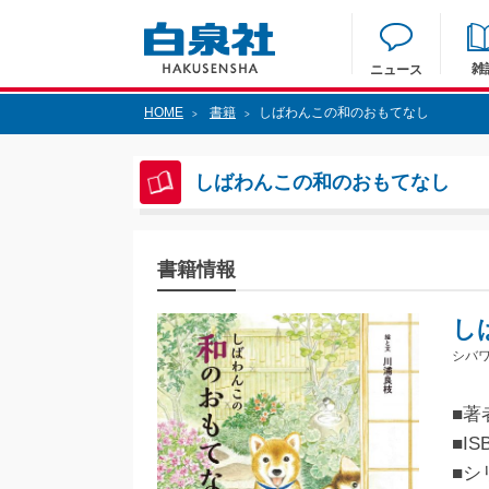
雑
ニュース
HOME
書籍
しばわんこの和のおもてなし
>
>
しばわんこの和のおもてなし
書籍情報
し
シバ
■著
■IS
■シ