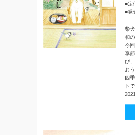
■定
■発
柴犬
和の
今回
季節
び、
おう
四季
トで
20