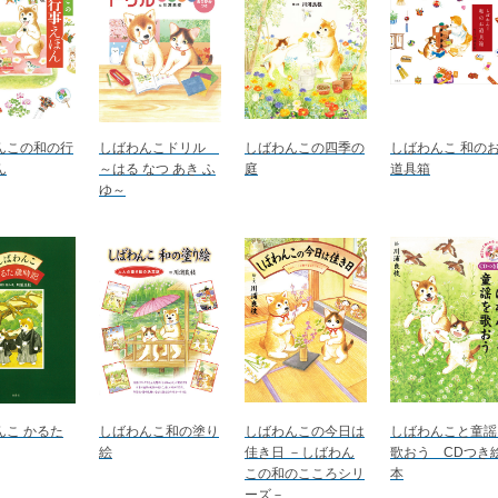
んこの和の行
しばわんこドリル
しばわんこの四季の
しばわんこ 和の
ん
～はる なつ あき ふ
庭
道具箱
ゆ～
んこ かるた
しばわんこ和の塗り
しばわんこの今日は
しばわんこと童謡
絵
佳き日 －しばわん
歌おう CDつき
この和のこころシリ
本
ーズ－