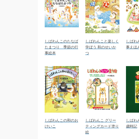
しばわんこのたなば
しばわんこと楽しく
しばわ
たまつり 季節の行
学ぼう 和のせいか
事えほ
事絵本
つ
しばわんこの和のお
しばわんこ グリー
しばわ
けいこ
ティングカード塗り
歳時記
絵