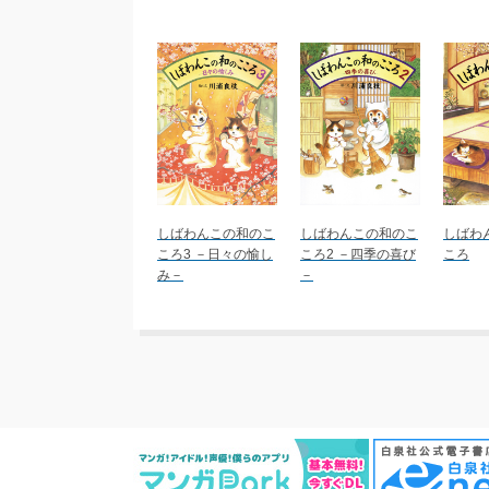
しばわんこの和のこ
しばわんこの和のこ
しばわ
ころ3 －日々の愉し
ころ2 －四季の喜び
ころ
み－
－