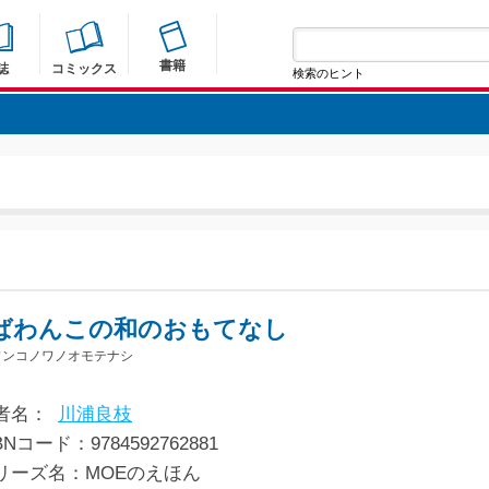
書籍
誌
コミックス
検索のヒント
ばわんこの和のおもてなし
ワンコノワノオモテナシ
者名：
川浦良枝
BNコード：9784592762881
リーズ名：MOEのえほん