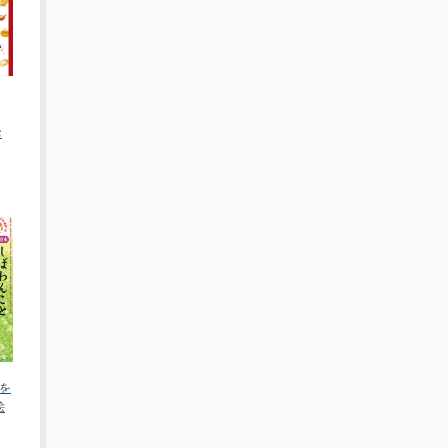
お
を
絵