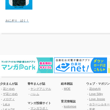
おにぎり ぱく！
少女まんが誌
青年まんが誌
絵本雑誌
ウェブ・マガジン
花とゆめ
ヤングアニマル
MOE
花ゆめAi
ザ花とゆめ
ハレム
Love Silky
メロディ
Love Jossie
育児情報誌
マンガ投稿サイト
LaLa
ホラーシルキー
kodomoe
マンガラボ！
LaLa DX
黒蜜