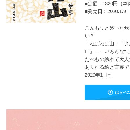
■定価：1320円（本
■発売日：
2020.1.9
こんもりと盛った炊
い？
「ねばねば山」「さ
山」……いろんな“
たべもの絵本で大人
あふれる絵と言葉で
2020年1月刊
はらぺ