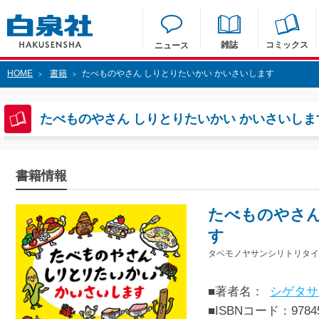
雑誌
コミックス
ニュース
HOME
書籍
たべものやさん しりとりたいかい かいさいします
>
>
たべものやさん しりとりたいかい かいさいしま
書籍情報
たべものやさん
す
タベモノヤサンシリトリタイ
■著者名：
シゲタサ
■ISBNコード：97845