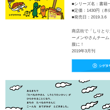
■シリーズ名：書籍
■定価：1430円（本
■発売日：
2019.3.6
商店街で「しりとり
ーメンやさんチーム
腹に！
2019年3月刊
シゲタ