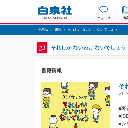
雑
ニュース
HOME
書籍
それしか ないわけ ないでしょう
>
>
それしか ないわけ ないでしょう
書籍情報
そ
ソレシ
■著
■IS
■シ