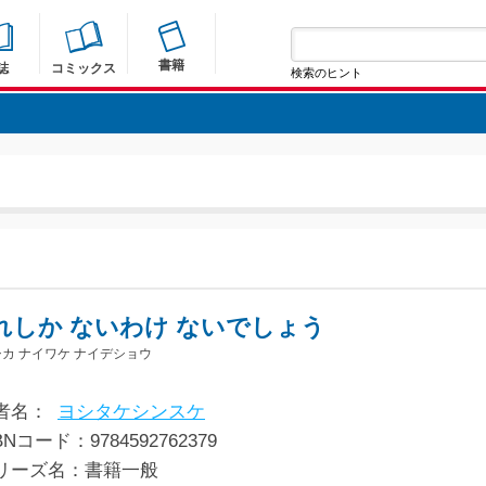
書籍
誌
コミックス
検索のヒント
れしか ないわけ ないでしょう
カ ナイワケ ナイデショウ
者名：
ヨシタケシンスケ
BNコード：9784592762379
リーズ名：書籍一般