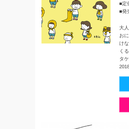
■定
■発
大人
おに
けな
くる
タケ
20