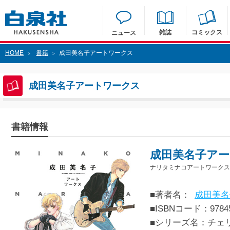
雑誌
コミックス
ニュース
HOME
書籍
成田美名子アートワークス
>
>
成田美名子アートワークス
書籍情報
成田美名子ア
ナリタミナコアートワークス
■著者名：
成田美名
■ISBNコード：97845
■シリーズ名：チェ