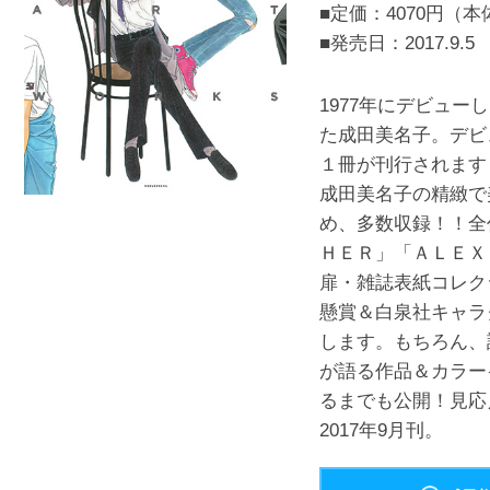
■定価：4070円（本
■発売日：
2017.9.5
1977年にデビュ
た成田美名子。デビ
１冊が刊行されます
成田美名子の精緻で
め、多数収録！！全
ＨＥＲ」「ＡＬＥＸ
扉・雑誌表紙コレク
懸賞＆白泉社キャラ
します。もちろん、
が語る作品＆カラー
るまでも公開！見応
2017年9月刊。