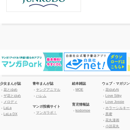
少女まんが誌
青年まんが誌
絵本雑誌
ウェブ・マガジン
花とゆめ
ヤングアニマル
MOE
花ゆめAi
ザ花とゆめ
ハレム
Love Silky
メロディ
Love Jossie
育児情報誌
マンガ投稿サイト
LaLa
ホラーシルキー
kodomoe
マンガラボ！
LaLa DX
黒蜜
花丸漫画
小説花丸