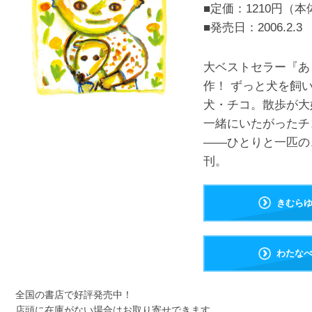
■定価：1210円（本
■発売日：
2006.2.3
大ベストセラー『あ
作！ ずっと犬を飼
犬・チコ。散歩が大
一緒にいたがったチ
――ひとりと一匹の
刊。
きむら
わたな
全国の書店で好評発売中！
店頭に在庫がない場合はお取り寄せできます。