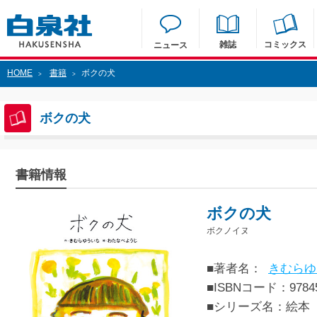
雑誌
コミックス
ニュース
HOME
書籍
ボクの犬
>
>
ボクの犬
書籍情報
ボクの犬
ボクノイヌ
■著者名：
きむらゆ
■ISBNコード：97845
■シリーズ名：絵本