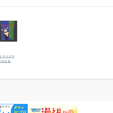
ま クリスマ
えのよる