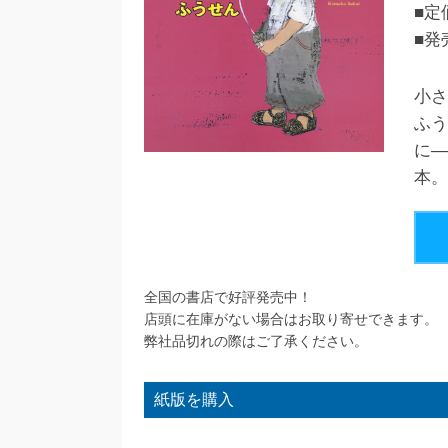
■定
■発
小さ
ふう
に―
本。
全国の書店で好評発売中！
店頭に在庫がない場合はお取り寄せできます。
弊社品切れの際はご了承ください。
紙版を購入