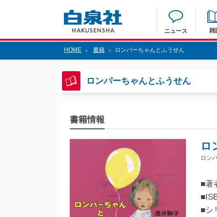
雑
ニュース
HOME
書籍
ロンパーちゃんとふうせん
>
>
ロンパーちゃんとふうせん
書籍情報
ロ
ロン
■著
■IS
■シ