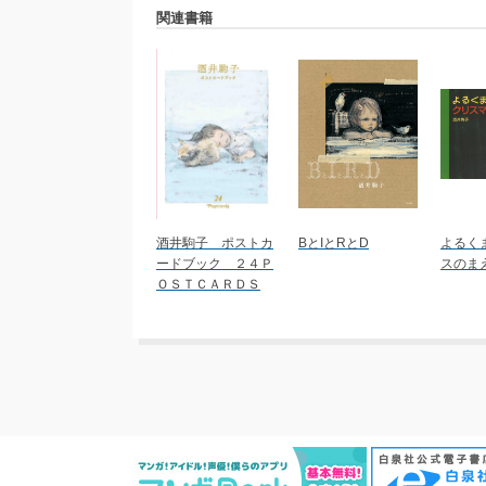
関連書籍
酒井駒子 ポストカ
BとIとRとD
よるく
ードブック ２４Ｐ
スのま
ＯＳＴＣＡＲＤＳ