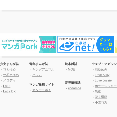
少女まんが誌
青年まんが誌
絵本雑誌
ウェブ・マガジン
花とゆめ
ヤングアニマル
MOE
花ゆめAi
ザ花とゆめ
ハレム
Love Silky
メロディ
Love Jossie
育児情報誌
マンガ投稿サイト
LaLa
ホラーシルキー
kodomoe
マンガラボ！
LaLa DX
黒蜜
花丸漫画
小説花丸