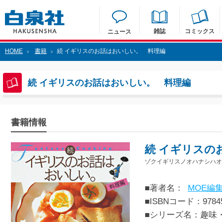
雑誌
コミックス
ニュース
HOME
書籍
続 イギリスのお話はおいしい。 料理編
>
>
続 イギリスのお話はおいしい。 料理編
書籍情報
続 イギリスの
ゾクイギリスノオハナシハオ
■著者名：
MOE編
■ISBNコード：97845
■シリーズ名：趣味