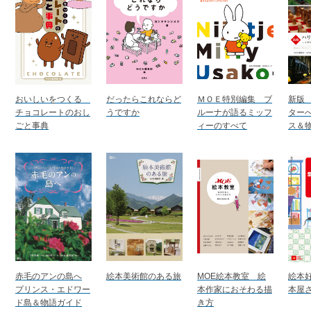
おいしいをつくる
だったらこれならど
ＭＯＥ特別編集 ブ
新版
チョコレートのおし
うですか
ルーナが語るミッフ
ターへ
ごと事典
ィーのすべて
ス＆
赤毛のアンの島へ
絵本美術館のある旅
MOE絵本教室 絵
絵本
プリンス・エドワー
本作家におそわる描
本屋さ
ド島＆物語ガイド
き方