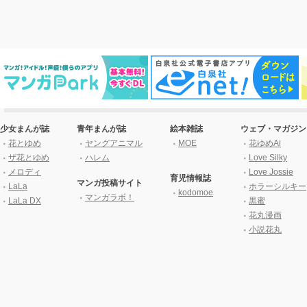
少女まんが誌
青年まんが誌
絵本雑誌
ウェブ・マガジン
花とゆめ
ヤングアニマル
MOE
花ゆめAi
ザ花とゆめ
ハレム
Love Silky
メロディ
Love Jossie
育児情報誌
マンガ投稿サイト
LaLa
ホラーシルキー
kodomoe
マンガラボ！
LaLa DX
黒蜜
花丸漫画
小説花丸