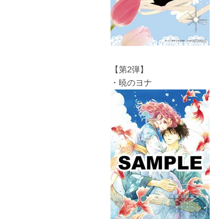
【第2弾】
・暁のヨナ