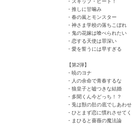
・スキップ・ビート！
・推しに甘噛み
・春の嵐とモンスター
・神さま学校の落ちこぼれ
・鬼の花嫁は喰べられたい
・恋する天使は罪深い
・愛を誓うには早すぎる
【第2弾】
・暁のヨナ
・人の余命で青春するな
・狼皇子と嘘つきな結婚
・多聞くん今どっち！？
・兎は獣の肚の底でしあわせ
・ひとまず恋に慣れさせてく
・まひると薔薇の魔法論