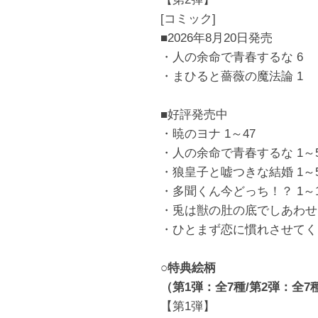
[コミック]
■2026年8月20日発売
・人の余命で青春するな 6
・まひると薔薇の魔法論 1
■好評発売中
・暁のヨナ 1～47
・人の余命で青春するな 1～
・狼皇子と嘘つきな結婚 1～
・多聞くん今どっち！？ 1～1
・兎は獣の肚の底でしあわせな
・ひとまず恋に慣れさせてくだ
○特典絵柄
（第1弾：全7種/第2弾：全7
【第1弾】