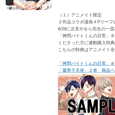
（１）アニメイト限定
２作品コラボ漫画４Pリーフ
6/29に次見やをら先生の一
「拷問バイトくんの日常」８
くださった方に連動購入特典
こちらの特典はアニメイト全
「拷問バイトくんの日常」８
「腐男子天使」２巻 商品ペ