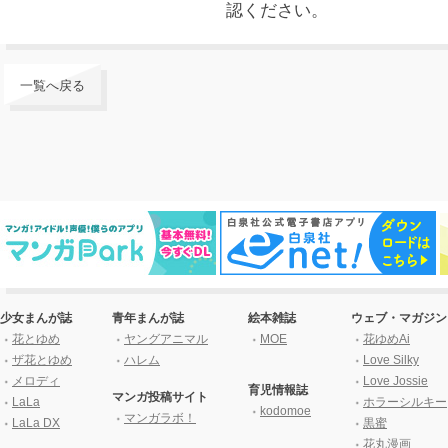
認ください。
一覧へ戻る
少女まんが誌
青年まんが誌
絵本雑誌
ウェブ・マガジン
花とゆめ
ヤングアニマル
MOE
花ゆめAi
ザ花とゆめ
ハレム
Love Silky
メロディ
Love Jossie
育児情報誌
マンガ投稿サイト
LaLa
ホラーシルキー
kodomoe
マンガラボ！
LaLa DX
黒蜜
花丸漫画