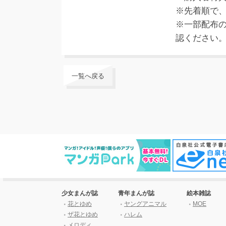
※先着順で
※一部配布
認ください
一覧へ戻る
少女まんが誌
青年まんが誌
絵本雑誌
花とゆめ
ヤングアニマル
MOE
ザ花とゆめ
ハレム
メロディ