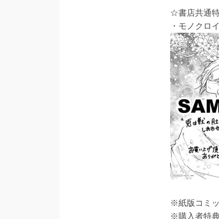
☆書店共通
・モノクロ
※紙版コミ
※購入者特