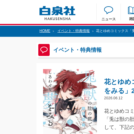
雑
ニュース
HOME
イベント・特典情報
花とゆめコミックス「
>
>
イベント・特典情報
花とゆめ
をみる」
2026.06.12
花とゆめコミ
「兎は獣の
して、下記