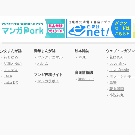
少女まんが誌
青年まんが誌
絵本雑誌
ウェブ・マガジン
花とゆめ
ヤングアニマル
MOE
花ゆめAi
ザ花とゆめ
ハレム
Love Silky
メロディ
Love Jossie
育児情報誌
マンガ投稿サイト
LaLa
ホラーシルキー
kodomoe
マンガラボ！
LaLa DX
黒蜜
花丸漫画
小説花丸