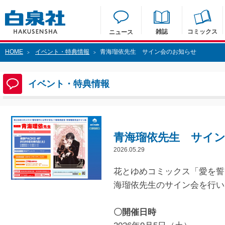
雑誌
コミックス
ニュース
HOME
イベント・特典情報
青海瑠依先生 サイン会のお知らせ
>
>
イベント・特典情報
青海瑠依先生 サイ
2026.05.29
花とゆめコミックス「愛を誓
海瑠依先生のサイン会を行い
〇開催日時