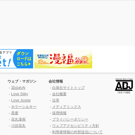
ウェブ・マガジン
会社情報
花ゆめAi
白泉社サイトトップ
Love Silky
会社概要
Love Jossie
沿革
ホラーシルキー
メディアミックス
黒蜜
採用情報
花丸漫画
プライバシーポリシー
小説花丸
ウェブアクセシビリティ方針
利用者情報の外部送信について