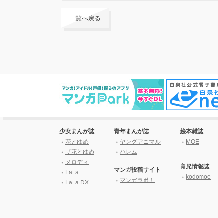
一覧へ戻る
少女まんが誌
青年まんが誌
絵本雑誌
花とゆめ
ヤングアニマル
MOE
ザ花とゆめ
ハレム
メロディ
育児情報誌
マンガ投稿サイト
LaLa
kodomoe
マンガラボ！
LaLa DX