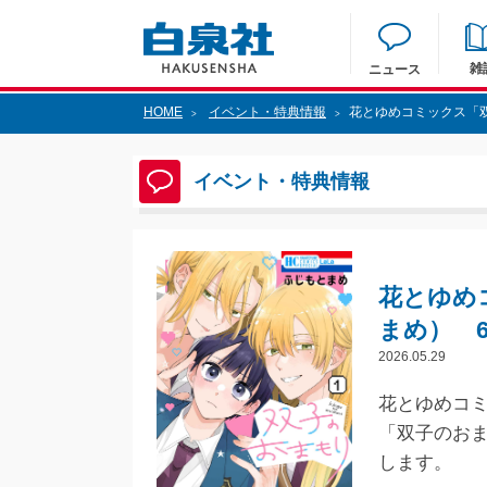
雑
ニュース
HOME
イベント・特典情報
花とゆめコミックス「双
>
>
イベント・特典情報
花とゆめ
まめ） 6
2026.05.29
花とゆめコミ
「双子のお
します。