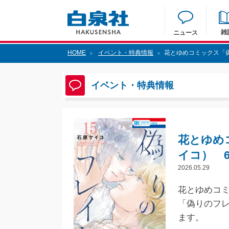
雑
ニュース
HOME
イベント・特典情報
花とゆめコミックス「偽
>
>
イベント・特典情報
花とゆめ
イコ） 6
2026.05.29
花とゆめコミ
「偽りのフレ
ます。