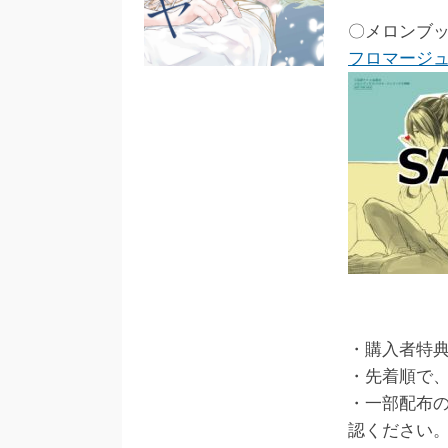
〇メロンブ
フロマージ
・購入者特
・先着順で
・一部配布
認ください