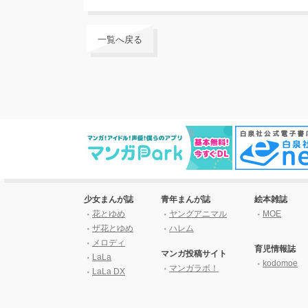
一覧へ戻る
少女まんが誌
青年まんが誌
絵本雑誌
花とゆめ
ヤングアニマル
MOE
ザ花とゆめ
ハレム
メロディ
育児情報誌
マンガ投稿サイト
LaLa
kodomoe
マンガラボ！
LaLa DX