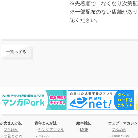
※先着順で、なくなり次第配
※一部配布のない店舗があり
認ください。
一覧へ戻る
少女まんが誌
青年まんが誌
絵本雑誌
ウェブ・マガジン
花とゆめ
ヤングアニマル
MOE
花ゆめAi
ザ花とゆめ
ハレム
Love Silky