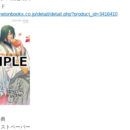
ード
melonbooks.co.jp/detail/detail.php?product_id=3416410
特典
ラストペーパー