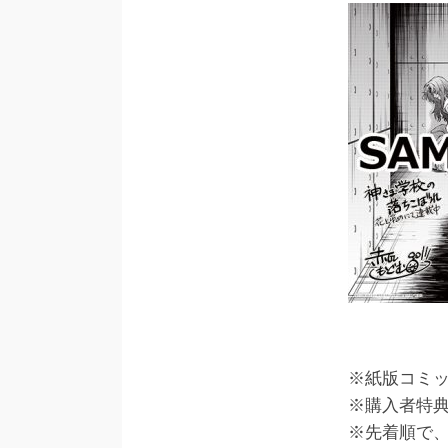
※紙版コミ
※購入者特
※先着順で