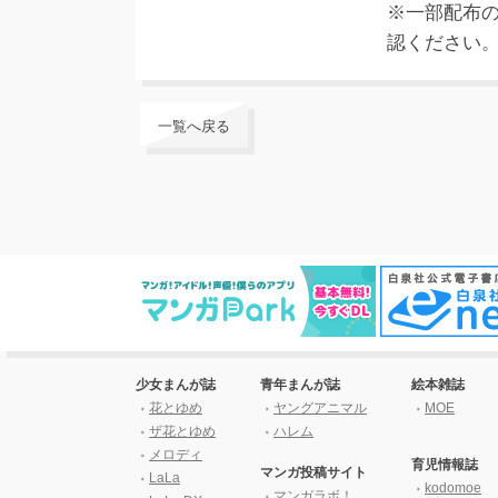
※一部配布
認ください
一覧へ戻る
少女まんが誌
青年まんが誌
絵本雑誌
花とゆめ
ヤングアニマル
MOE
ザ花とゆめ
ハレム
メロディ
育児情報誌
マンガ投稿サイト
LaLa
kodomoe
マンガラボ！