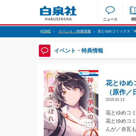
雑
ニュース
HOME
イベント・特典情報
花とゆめコミックス「
>
>
イベント・特典情報
花とゆめ
（原作／
2026.02.13
花とゆめコミ
花とゆめコミ
んが／赤瓦