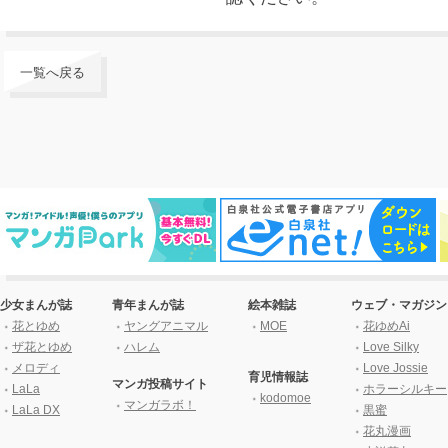
一覧へ戻る
少女まんが誌
青年まんが誌
絵本雑誌
ウェブ・マガジン
花とゆめ
ヤングアニマル
MOE
花ゆめAi
ザ花とゆめ
ハレム
Love Silky
メロディ
Love Jossie
育児情報誌
マンガ投稿サイト
LaLa
ホラーシルキー
kodomoe
マンガラボ！
LaLa DX
黒蜜
花丸漫画