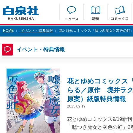
雑誌
コミックス
ニュース
HOME
イベント・特典情報
花とゆめコミックス「嘘つき魔女と灰色の虹
>
>
イベント・特典情報
花とゆめコミックス「
らる／原作 境井ラ
原案）紙版特典情報
2025.09.19
花とゆめコミックス9/19新刊
「嘘つき魔女と灰色の虹」2