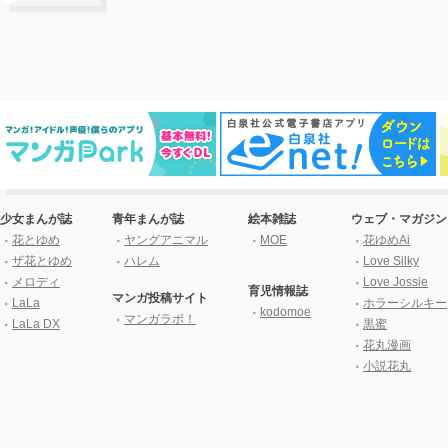
少女まんが誌
青年まんが誌
絵本雑誌
ウェブ・マガジン
花とゆめ
ヤングアニマル
MOE
花ゆめAi
ザ花とゆめ
ハレム
Love Silky
メロディ
Love Jossie
育児情報誌
マンガ投稿サイト
LaLa
ホラーシルキー
kodomoe
マンガラボ！
LaLa DX
黒蜜
花丸漫画
小説花丸