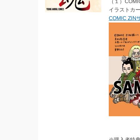
（１）COMIC
イラストカ
COMIC ZI
※購入者特