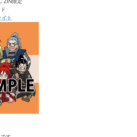
 ZIN限定
ード
Nサイト
典です。