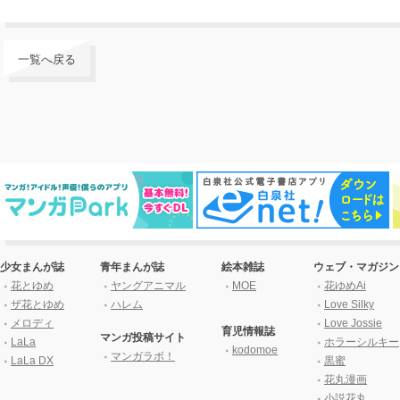
一覧へ戻る
少女まんが誌
青年まんが誌
絵本雑誌
ウェブ・マガジン
花とゆめ
ヤングアニマル
MOE
花ゆめAi
ザ花とゆめ
ハレム
Love Silky
メロディ
Love Jossie
育児情報誌
マンガ投稿サイト
LaLa
ホラーシルキー
kodomoe
マンガラボ！
LaLa DX
黒蜜
花丸漫画
小説花丸