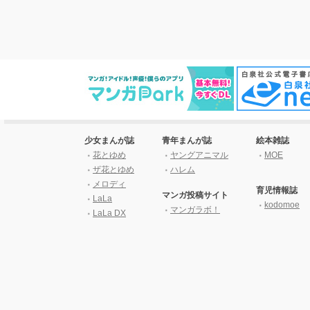
少女まんが誌
青年まんが誌
絵本雑誌
花とゆめ
ヤングアニマル
MOE
ザ花とゆめ
ハレム
メロディ
育児情報誌
マンガ投稿サイト
LaLa
kodomoe
マンガラボ！
LaLa DX