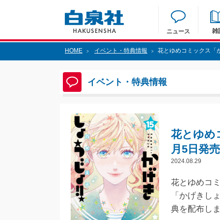
雑
ニュース
HOME
イベント・特典情報
花とゆめコミックス「
>
>
イベント・特典情報
花とゆめ
月5日発
2024.08.29
花とゆめコミ
「かげきし
典を配布し