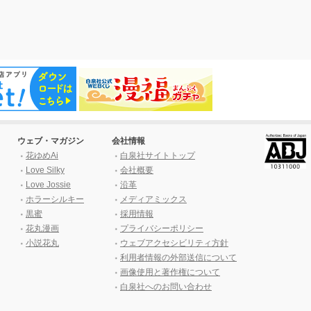
ウェブ・マガジン
会社情報
花ゆめAi
白泉社サイトトップ
Love Silky
会社概要
Love Jossie
沿革
ホラーシルキー
メディアミックス
黒蜜
採用情報
花丸漫画
プライバシーポリシー
小説花丸
ウェブアクセシビリティ方針
利用者情報の外部送信について
画像使用と著作権について
白泉社へのお問い合わせ