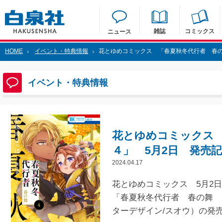
雑誌
コミックス
ニュース
HOME
イベント・特典情報
花とゆめコミックス 「春夏秋冬代行者 春の
>
>
イベント・特典情報
花とゆめコミックス
４」 5月2日 発売
2024.04.17
花とゆめコミックス 5月2
「春夏秋冬代行者 春の舞 
ターデザイン/スオウ）の発