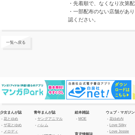
・先着順で、なくなり次第配
・一部配布のない店舗があり
認ください。
一覧へ戻る
少女まんが誌
青年まんが誌
絵本雑誌
ウェブ・マガジン
花とゆめ
ヤングアニマル
MOE
花ゆめAi
ザ花とゆめ
ハレム
Love Silky
メロディ
Love Jossie
育児情報誌