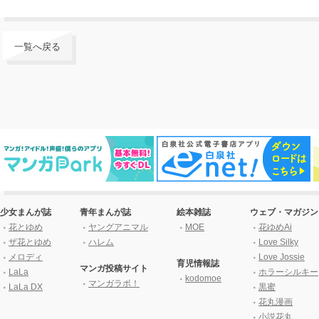
一覧へ戻る
少女まんが誌
青年まんが誌
絵本雑誌
ウェブ・マガジン
花とゆめ
ヤングアニマル
MOE
花ゆめAi
ザ花とゆめ
ハレム
Love Silky
メロディ
Love Jossie
育児情報誌
マンガ投稿サイト
LaLa
ホラーシルキー
kodomoe
マンガラボ！
LaLa DX
黒蜜
花丸漫画
小説花丸