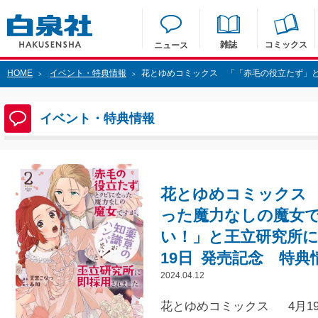
雑誌
コミックス
ニュース
HOME
イベント・特典情報
花とゆめコミックス 「「赤毛の役立たず」とクビに
>
>
イベント・特典情報
花とゆめコミックス
った魔力なしの魔女
い！」と王立研究所に
19日 発売記念 特典
2024.04.12
花とゆめコミックス 4月19